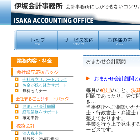
業務内容・料金
おまかせ会計顧問と
会社設立サポートパック
お金が残る経営サポート
毎月の
経理
のこと、
決
無料セミナー
問題であったり、労使
き…
おまかせ会計顧問
当事務所へご相談いた
経理業務をサポート
士・行政書士・弁護士
確定申告
整えております。
事業を行う上で発生す
ービスです。
法人税申告
相続税・贈与税申告