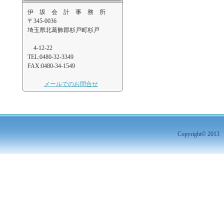
伊 坂 会 計 事 務 所
〒345-0036
埼玉県北葛飾郡杉戸町杉戸
4-12-22
TEL:0480-32-3349
FAX:0480-34-1549
メールでのお問合せ
Copyright© 