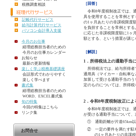
［回答］
税務調査相談
令和8年度税制改正では、通
具を使用することを常例とす
記帳代行サービス
の1ヶ月あたりの非課税限度
給与計算代行サービス
を負担することを常例とする
パソコン会計導入支援
に応じた非課税限度額に1ヶ月
額とする、という措置が講じ
今月のお仕事
経理総務担当者のための
［解説］
今月のお仕事カレンダー
お知らせ
1．所得税法上の通勤手当
最新の更新情報
所得税法では、給与所得者
楽しく学ぶ税務基礎講座
通用具（マイカー・自転車な
会話形式でわかりやすく
加算して受ける通勤手当のう
楽しく学べます
定のものについては、所得税
書式集
経理総務担当者のための
WORD、EXCEL書式集
2．令和8年度税制改正によ
旬の特集
今回の特集はこちら
令和8年度税制改正では、通
リンク集
が受ける通勤手当について、
① 通勤距離が片道65km
② 一定の要件を満たす駐
お問合せ
の1ヶ月あたりの非課