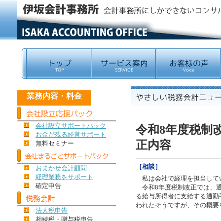
業務内容・料金
会社設立サポートパック
令和8年度税制
お金が残る経営サポート
正内容
無料セミナー
［相談］
おまかせ会計顧問
経理業務をサポート
私は会社で経理を担当して
確定申告
令和8年度税制改正では、通
る給与所得者に支給する通勤
われたそうですが、その概要
法人税申告
相続税・贈与税申告