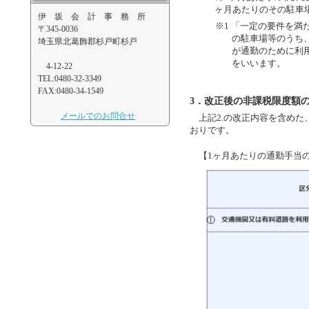
ヶ月あたりのその駐車場
伊 坂 会 計 事 務 所
※1 「一定の要件を
〒345-0036
の駐車場等のうち
埼玉県北葛飾郡杉戸町杉戸
が通勤のために利
をいいます。
4-12-22
TEL:0480-32-3349
FAX:0480-34-1549
3．改正後の非課税限度額
メールでのお問合せ
上記2.の改正内容を含めた
おりです。
【1ヶ月あたりの通勤手当