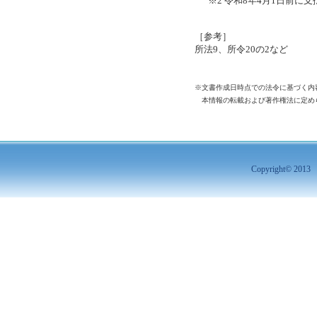
※2 令和8年4月1日前
［参考］
所法9、所令20の2など
※文書作成日時点での法令に基づく内
本情報の転載および著作権法に定め
Copyright© 